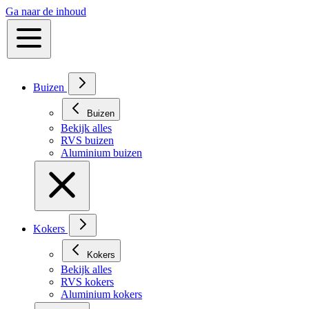
Ga naar de inhoud
Buizen
Buizen
Bekijk alles
RVS buizen
Aluminium buizen
Kokers
Kokers
Bekijk alles
RVS kokers
Aluminium kokers