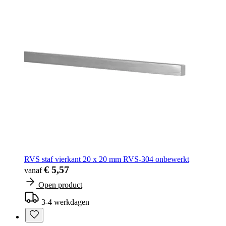
RVS staf vierkant 20 x 20 mm RVS-304 onbewerkt
€ 5,57
vanaf
Open product
3-4 werkdagen