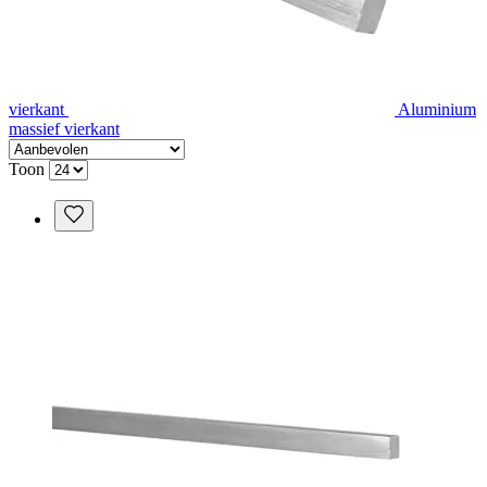
vierkant
Aluminium
massief vierkant
Toon