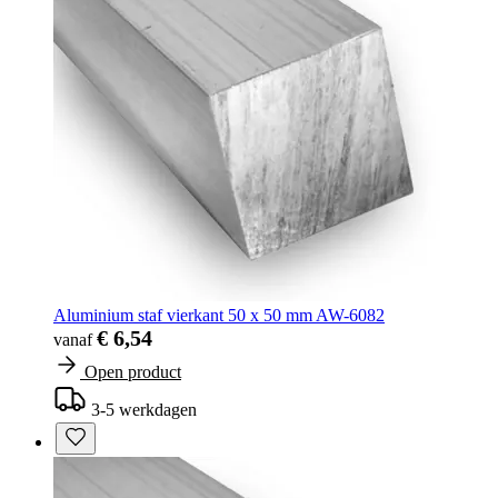
Aluminium staf vierkant 50 x 50 mm AW-6082
€ 6,54
vanaf
Open product
3-5 werkdagen