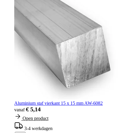
Aluminium staf vierkant 15 x 15 mm AW-6082
€ 5,14
vanaf
Open product
3-4 werkdagen