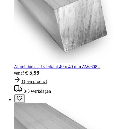
Aluminium staf vierkant 40 x 40 mm AW-6082
€ 5,99
vanaf
Open product
3-5 werkdagen