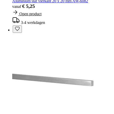
Aluminium staf vierkant 20 x 20 mm AW-6082
€ 5,25
vanaf
Open product
3-4 werkdagen