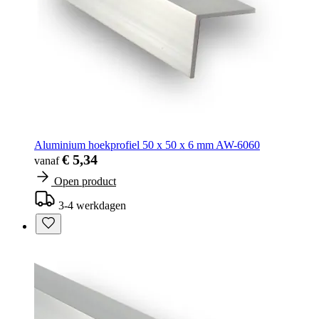
Aluminium hoekprofiel 50 x 50 x 6 mm AW-6060
€ 5,34
vanaf
Open product
3-4 werkdagen