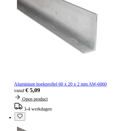
Aluminium hoekprofiel 60 x 20 x 2 mm AW-6060
€ 5,09
vanaf
Open product
3-4 werkdagen