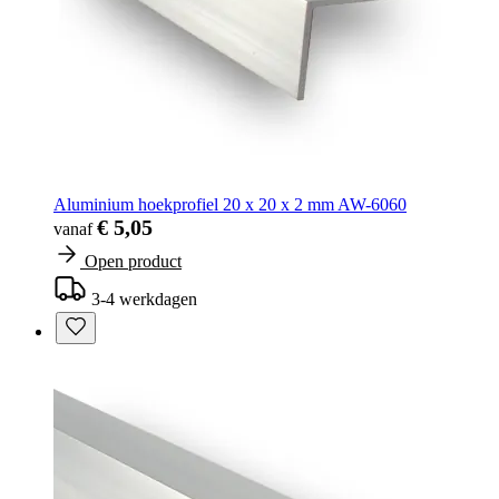
Aluminium hoekprofiel 20 x 20 x 2 mm AW-6060
€ 5,05
vanaf
Open product
3-4 werkdagen