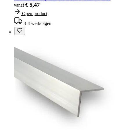
€ 5,47
vanaf
Open product
3-4 werkdagen