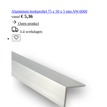
Aluminium hoekprofiel 75 x 50 x 5 mm AW-6060
€ 5,36
vanaf
Open product
3-4 werkdagen